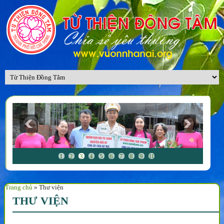
1
2
3
4
5
6
7
8
9
10
Trang chủ
»
Thư viện
THƯ VIỆN