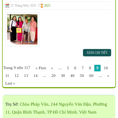
31 Tháng Một, 2025
2025
XEM CHI TIẾT
Trang 9 trên 117
« First
«
...
5
6
7
8
9
10
11
12
13
14
...
20
30
40
50
60
...
»
Last »
Trụ Sở:
Chùa Pháp Vân, 244 Nguyễn Văn Đậu, Phường
11, Quận Bình Thạnh, TP Hồ Chí Minh, Việt Nam