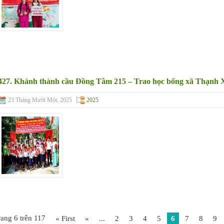
427. Khánh thành cầu Đồng Tâm 215 – Trao học bổng xã Thạnh
23 Tháng Mười Một, 2025
2025
rang 6 trên 117
« First
«
...
2
3
4
5
6
7
8
9