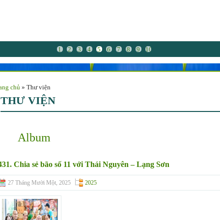
1
2
3
4
5
6
7
8
9
10
ang chủ
»
Thư viện
THƯ VIỆN
Album
431. Chia sẻ bão số 11 với Thái Nguyên – Lạng Sơn
27 Tháng Mười Một, 2025
2025