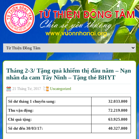
Tháng 2-3/ Tặng quà khiếm thị đầu năm – Nạn
nhân da cam Tây Ninh – Tặng thẻ BHYT
21 Tháng Tư, 2017
Uncategorized
Số dư
tháng 1 chuyển sang
:
32.033.0
00
Thu vận động:
72.219
.000
Chi quà tặng:
63.925
.000
Số dư đến
30
/
03
/1
7
:
40.327
.000