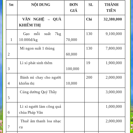
Stt
NỘI DUNG
ĐƠN
SL
THÀNH
GIÁ
TIỀN
VĂN NGHỆ – QUÀ
Chi
32,380,000
KHIẾM THỊ
Gạo mỗi suất 7kg
130
9,100,000
1
10.000đ/kg
70,000
Mì ngon suất 1 thùng
130
7,800,000
2
60,000
Lì xì phát sinh thêm
19
1,900,000
3
100,000
Bánh mì chay cho người
200
2,000,000
4
khiếm thị
10,000
Cúng dường Quý Thầy
3,000,000
5
Lì xì người làm công quả
1,000,000
6
chùa Pháp Vân
Thuê âm thanh loa nhạc
2,000,000
7
cụ