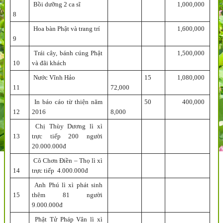
Bồi dưỡng 2 ca sĩ
1,000,000
8
Hoa bàn Phật và trang trí
1,600,000
9
Trái cây, bánh cúng Phật
1,500,000
10
và đãi khách
Nước Vĩnh Hảo
15
1,080,000
11
72,000
In báo cáo từ thiện năm
50
400,000
12
2016
8,000
Chị Thùy Dương lì xì
13
trực tiếp 200 người
20.000.000đ
Cô Chơn Điền – Thọ lì xì
14
trực tiếp 4.000.000đ
Anh Phú lì xì phát sinh
15
thêm 81 người
9.000.000đ
Phật Tử Pháp Vân lì xì