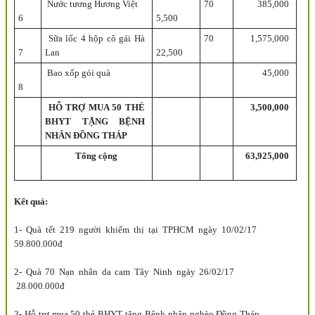
Nước tương Hương Việt
70
385,000
6
5,500
Sữa lốc 4 hộp cô gái Hà
70
1,575,000
7
Lan
22,500
Bao xốp gói quà
45,000
8
HỖ TRỢ MUA 50 THẺ
3,500,000
BHYT TẶNG BỆNH
NHÂN ĐỒNG THÁP
Tổng cộng
63,925,000
Kết quả:
1- Quà tết 219 người khiếm thị tại TPHCM ngày 10/02/17
59.800.000đ
2- Quà 70 Nạn nhân da cam Tây Ninh ngày 26/02/17
28.000.000đ
3- Hỗ trợ mua 50 thẻ BHYT tặng Bệnh nhân nghèo Đồng Tháp