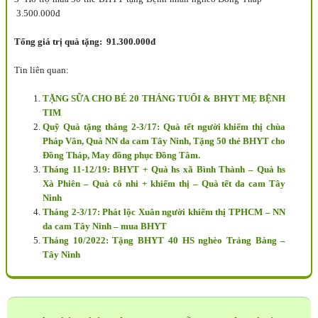
3.500.000đ
Tổng giá trị quà tặng: 91.300.000đ
Tin liên quan:
TẶNG SỮA CHO BÉ 20 THÁNG TUỔI & BHYT MẸ BỆNH
TIM
Quỹ Quà tặng tháng 2-3/17: Quà tết người khiếm thị chùa
Pháp Vân, Quà NN da cam Tây Ninh, Tặng 50 thẻ BHYT cho
Đồng Tháp, May đồng phục Đồng Tâm.
Tháng 11-12/19: BHYT + Quà hs xã Bình Thành – Quà hs
Xà Phiên – Quà cô nhi + khiếm thị – Quà tết da cam Tây
Ninh
Tháng 2-3/17: Phát lộc Xuân người khiếm thị TPHCM – NN
da cam Tây Ninh – mua BHYT
Tháng 10/2022: Tặng BHYT 40 HS nghèo Trảng Bàng –
Tây Ninh