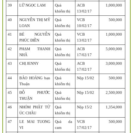
39
LỮ NGỌC LAM
Quà
ACB
1,000,000
khiếm thị
13/02/17
40
NGUYỄN THỊ MỸ
Quà
VCB
500,000
LOAN
khiếm thị
10/02/17
41
BÉ NGUYỄN
Quà
VCB
1,000,000
PHÚC ĐIỀN
khiếm thị
13/02/17
42
PHẠM THANH
Quà
ACB
5,000,000
NHÃ
khiếm thị
17/02/17
43
CHỊ JENNY
Quà
ACB
3,000,000
khiếm thị
17/02/17
44
BẢO HOÀNG bạn
Quà
Nộp 15/02
500,000
Thuận
khiếm thị
45
ĐỖ PHƯỚC
Quà
Nộp 15/02
2,500,000
THUẬN
khiếm thị
46
NHÓM PHẬT TỬ
Quà
Nộp 15/2
1,354,000
ÚC CHÂU
khiếm thị
47
LE MAI TUONG
Quà da
VCB
500,000
VI
cam
17/02/17