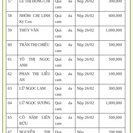
57
LÊ THỊ HỒNG CHI
Quà da
Nộp 26/02
300,000
cam
58
NHÓM CHỊ LINH
Quà da
Nộp 26/02
600,000
Ký Con
cam
59
THÙY VÂN
Quà da
Nộp 26/02
1,000,000
cam
60
TRẦN THỊ CHIỂU
Quà da
Nộp 26/02
500,000
cam
61
TÔ THỊ NGỌC
Quà da
Nộp 26/02
500,000
ANH
cam
62
PHAN THỊ LIỄU
Quà da
Nộp 26/02
100,000
AN
cam
63
LỮ NGỌC LAM
Quà da
Nộp 26/02
300,000
cam
64
LỮ NGỌC SƯƠNG
Quà da
Nộp 26/02
1,000,000
cam
65
CÔ NĂM LIÊN
Quà da
Nộp 26/02
500,000
BỬU
cam
67
NGUYỄN THỊ
Quà
Nộp
200,000