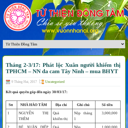
Tháng 2-3/17: Phát lộc Xuân người khiếm thị
TPHCM – NN da cam Tây Ninh – mua BHYT
9 Tháng Hai, 2017
Uncategorized
Kết quả quyên góp đến ngày 30/03/17:
Stt
NHÀ HẢO TÂM
Địa chỉ
Ghi chú
Số tiền
1
NGUYỄN THỊ
Quà
Nộp tháng
3,000,000
THÊM
khiếm thị
1
2
BÉ XUÂN DIỆP
Quà
Nộp
1,000,000