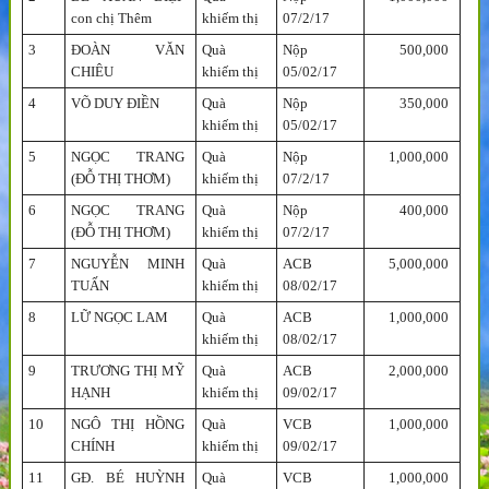
con chị Thêm
khiếm thị
07/2/17
3
ĐOÀN VĂN
Quà
Nộp
500,000
CHIÊU
khiếm thị
05/02/17
4
VÕ DUY ĐIỀN
Quà
Nộp
350,000
khiếm thị
05/02/17
5
NGỌC TRANG
Quà
Nộp
1,000,000
(ĐỖ THỊ THƠM)
khiếm thị
07/2/17
6
NGỌC TRANG
Quà
Nộp
400,000
(ĐỖ THỊ THƠM)
khiếm thị
07/2/17
7
NGUYỄN MINH
Quà
ACB
5,000,000
TUẤN
khiếm thị
08/02/17
8
LỮ NGỌC LAM
Quà
ACB
1,000,000
khiếm thị
08/02/17
9
TRƯƠNG THỊ MỸ
Quà
ACB
2,000,000
HẠNH
khiếm thị
09/02/17
10
NGÔ THỊ HỒNG
Quà
VCB
1,000,000
CHÍNH
khiếm thị
09/02/17
11
GĐ. BÉ HUỲNH
Quà
VCB
1,000,000