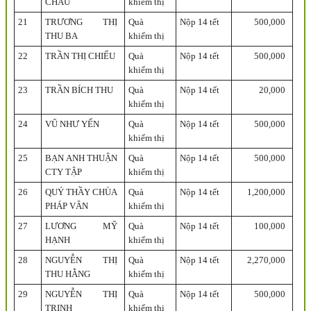
CHÂU
khiếm thị
21
TRƯƠNG THỊ
Quà
Nộp 14 tết
500,000
THU BA
khiếm thị
22
TRẦN THỊ CHIỂU
Quà
Nộp 14 tết
500,000
khiếm thị
23
TRẦN BÍCH THU
Quà
Nộp 14 tết
20,000
khiếm thị
24
VŨ NHƯ YẾN
Quà
Nộp 14 tết
500,000
khiếm thị
25
BẠN ANH THUẬN
Quà
Nộp 14 tết
500,000
CTY TẬP
khiếm thị
26
QUÝ THẦY CHÙA
Quà
Nộp 14 tết
1,200,000
PHÁP VÂN
khiếm thị
27
LƯƠNG MỸ
Quà
Nộp 14 tết
100,000
HẠNH
khiếm thị
28
NGUYỄN THỊ
Quà
Nộp 14 tết
2,270,000
THU HẰNG
khiếm thị
29
NGUYỄN THỊ
Quà
Nộp 14 tết
500,000
TRINH
khiếm thị