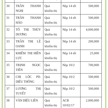
30
TRẦN THANH
Quà
Nộp 14 tết
500,000
NGHỊ
khiếm thị
31
TRẦN THANH
Quà
Nộp 14 tết
500,000
HẢO
khiếm thị
32
TÔ THỊ THÙY
Quà
Nộp 14 tết
4,000,000
DƯƠNG
khiếm thị
33
TRẦN THỊ LỆ
Quà
Nộp 14 tết
200,000
OANH
khiếm thị
34
KHIẾM THỊ HIỀN
Quà
Nộp 14 tết
25,000
LỰC
khiếm thị
35
TRỊNH NGỌC
Quà
Nộp 10/2
700,000
TIÊN
khiếm thị
36
CHỊ LỘC PD.
Quà
Nộp 10/2
500,000
DIÊU THÔNG
khiếm thị
37
LƯƠNG THỊ
Quà
Nộp 10/2
500,000
TUYẾT
khiếm thị
38
VĂN DIỆU LIÊN
Quà
ACB
2,000,000
khiếm thị
10/02/17