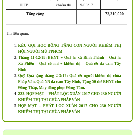
HIỆP
khiếm thị
19/03/17
Tổng cộng
72,219,000
Tin liên quan:
KÊU GỌI HỌC BỔNG TẶNG CON NGƯỜI KHIẾM THỊ
HỘI NGƯỜI MÙ TPHCM
Tháng 11-12/19: BHYT + Quà hs xã Bình Thành – Quà hs
Xà Phiên – Quà cô nhi + khiếm thị – Quà tết da cam Tây
Ninh
Quỹ Quà tặng tháng 2-3/17: Quà tết người khiếm thị chùa
Pháp Vân, Quà NN da cam Tây Ninh, Tặng 50 thẻ BHYT cho
Đồng Tháp, May đồng phục Đồng Tâm.
222. HỌP MẶT – PHÁT LỘC XUÂN 2017 CHO 230 NGƯỜI
KHIẾM THỊ TẠI CHÙA PHÁP VÂN
HỌP MẶT – PHÁT LỘC XUÂN 2017 CHO 230 NGƯỜI
KHIẾM THỊ TẠI CHÙA PHÁP VÂN