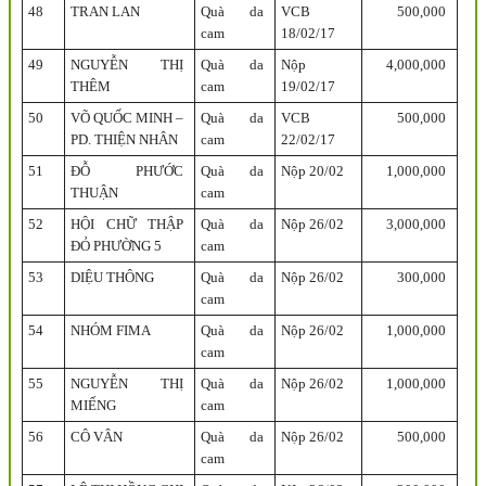
48
TRAN LAN
Quà da
VCB
500,000
cam
18/02/17
49
NGUYỄN THỊ
Quà da
Nộp
4,000,000
THÊM
cam
19/02/17
50
VÕ QUỐC MINH –
Quà da
VCB
500,000
PD. THIỆN NHÂN
cam
22/02/17
51
ĐỖ PHƯỚC
Quà da
Nộp 20/02
1,000,000
THUẬN
cam
52
HỘI CHỮ THẬP
Quà da
Nộp 26/02
3,000,000
ĐỎ PHƯỜNG 5
cam
53
DIỆU THÔNG
Quà da
Nộp 26/02
300,000
cam
54
NHÓM FIMA
Quà da
Nộp 26/02
1,000,000
cam
55
NGUYỄN THỊ
Quà da
Nộp 26/02
1,000,000
MIẾNG
cam
56
CÔ VÂN
Quà da
Nộp 26/02
500,000
cam