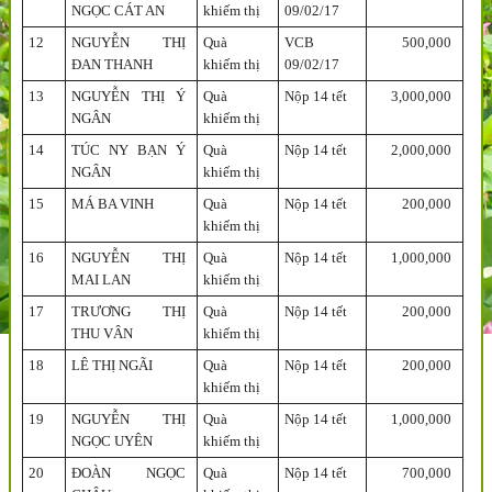
NGỌC CÁT AN
khiếm thị
09/02/17
12
NGUYỄN THỊ
Quà
VCB
500,000
ĐAN THANH
khiếm thị
09/02/17
13
NGUYỄN THỊ Ý
Quà
Nộp 14 tết
3,000,000
NGÂN
khiếm thị
14
TÚC NY BẠN Ý
Quà
Nộp 14 tết
2,000,000
NGÂN
khiếm thị
15
MÁ BA VINH
Quà
Nộp 14 tết
200,000
khiếm thị
16
NGUYỄN THỊ
Quà
Nộp 14 tết
1,000,000
MAI LAN
khiếm thị
17
TRƯƠNG THỊ
Quà
Nộp 14 tết
200,000
THU VÂN
khiếm thị
18
LÊ THỊ NGÃI
Quà
Nộp 14 tết
200,000
khiếm thị
19
NGUYỄN THỊ
Quà
Nộp 14 tết
1,000,000
NGỌC UYÊN
khiếm thị
20
ĐOÀN NGỌC
Quà
Nộp 14 tết
700,000