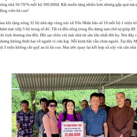
hỏng nhà 50-70/% mỗi hộ 500.000đ. Rất muốn tặng nhiều hơn nhưng gấp quá mà qu
động viên bà con!
Sau khi tặng nóng 32 hộ nhà sập vùng núi xã Yên Nhân bão số 10 mỗi hộ 1 triệu tr
thăm trực tiếp 5 hộ trong số đó. Tất cả đều sống trong lều dựng tạm chờ sự giúp đỡ
khi tình thương tìm đến. Đồi sạt chôn vùi mái nhà tài sản lớn nhất đời họ. Nơi đây
nhưng không thiệt hại về người vì cứu kịp. Nỗi kinh hãi vẫn chưa nguôi. Tại đây M
hộ 3 triệu không chi quỹ an ủi bà con. Mai ước quay lại kết hợp xã xây vài căn nhà