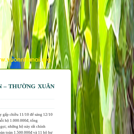
ÂN – THƯỜNG XUÂN
y gấp chiều 11/10 để sáng 12/10
mỗi hộ 1.000.000đ, tổng
 gọi; những hộ này rất chính
hoàn toàn 1.500.000đ và 11 hộ hư