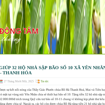
GIÚP 32 HỘ NHÀ SẬP BÃO SỐ 10 XÃ YÊN NH
– THANH HÓA
27 Tháng Mười Một, 2025
Tin tức
Được sự kết nối nóng của Thầy Giác Phước chùa Bồ Hà Thanh Hoá, Mai và Tiên ba
có mặt tại vùng núi Yên Nhân chia sẻ thiệt hại bão số 10. Tặng tiền 32 hộ nhà sập 
32.000.000đ trích trong Quỹ cứu trợ bão số 10-11 chung vì không kịp phát thư kêu
đáng được chia sẻ. Ngoài ra, các hộ còn được chùa Bồ Hà tặng tiền 21 hộ nhà sập 