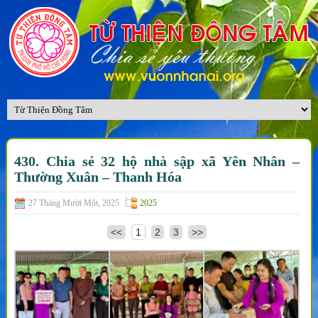
430. Chia sẻ 32 hộ nhà sập xã Yên Nhân –
Thường Xuân – Thanh Hóa
27 Tháng Mười Một, 2025
2025
<<
1
2
3
>>