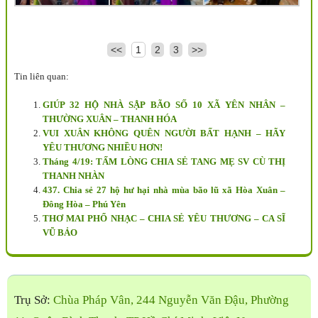
<<
1
2
3
>>
Tin liên quan:
GIÚP 32 HỘ NHÀ SẬP BÃO SỐ 10 XÃ YÊN NHÂN –
THƯỜNG XUÂN – THANH HÓA
VUI XUÂN KHÔNG QUÊN NGƯỜI BẤT HẠNH – HÃY
YÊU THƯƠNG NHIỀU HƠN!
Tháng 4/19: TẤM LÒNG CHIA SẺ TANG MẸ SV CÙ THỊ
THANH NHÀN
437. Chia sẻ 27 hộ hư hại nhà mùa bão lũ xã Hòa Xuân –
Đông Hòa – Phú Yên
THƠ MAI PHỔ NHẠC – CHIA SẺ YÊU THƯƠNG – CA SĨ
VŨ BẢO
Trụ Sở:
Chùa Pháp Vân, 244 Nguyễn Văn Đậu, Phường