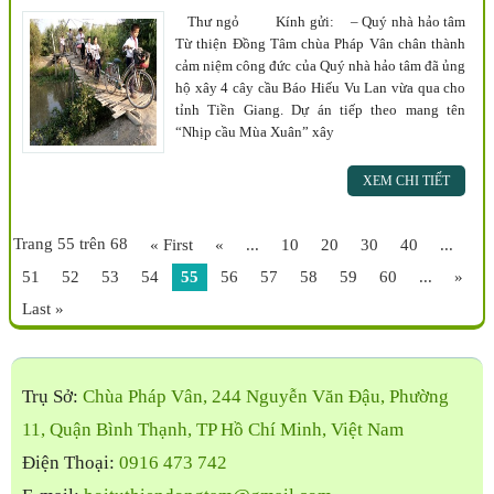
Thư ngỏ Kính gửi: – Quý nhà hảo tâm
Từ thiện Đồng Tâm chùa Pháp Vân chân thành
cảm niệm công đức của Quý nhà hảo tâm đã ủng
hộ xây 4 cây cầu Báo Hiếu Vu Lan vừa qua cho
tỉnh Tiền Giang. Dự án tiếp theo mang tên
“Nhịp cầu Mùa Xuân” xây
XEM CHI TIẾT
Trang 55 trên 68
« First
«
...
10
20
30
40
...
51
52
53
54
55
56
57
58
59
60
...
»
Last »
Trụ Sở:
Chùa Pháp Vân, 244 Nguyễn Văn Đậu, Phường
11, Quận Bình Thạnh, TP Hồ Chí Minh, Việt Nam
Điện Thoại:
0916 473 742