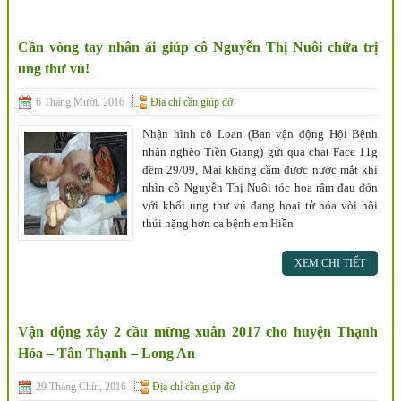
Cần vòng tay nhân ái giúp cô Nguyễn Thị Nuôi chữa trị
ung thư vú!
6 Tháng Mười, 2016
Địa chỉ cần giúp đỡ
Nhận hình cô Loan (Ban vận động Hội Bệnh
nhân nghèo Tiền Giang) gửi qua chat Face 11g
đêm 29/09, Mai không cầm được nước mắt khi
nhìn cô Nguyễn Thị Nuôi tóc hoa râm đau đớn
với khối ung thư vú đang hoại tử hóa vòi hôi
thúi nặng hơn ca bệnh em Hiền
XEM CHI TIẾT
Vận động xây 2 cầu mừng xuân 2017 cho huyện Thạnh
Hóa – Tân Thạnh – Long An
29 Tháng Chín, 2016
Địa chỉ cần giúp đỡ