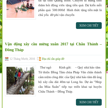
tai tại tỉnh Quảng Bình. Chuyến đi mang tính
thăm hỏi động viên tặng tiền quà. Dự kiến mỗi
phần quà 500.000đ Hình thức tặng tiền mặt là
chủ yếu đỡ phí vận chuyển
XEM CHI TIẾT
Vận động xây cầu mừng xuân 2017 tại Châu Thành –
Đồng Tháp
12 Tháng Mười, 2016
Địa chỉ cần giúp đỡ
Thư ngỏ Kính gửi: – Quý nhà hảo tâm
Từ thiện Đồng Tâm chùa Pháp Vân chân thành
cảm niệm công đức của Quý nhà hảo tâm đã ủng
hộ xây cầu dài 40m tại Long An. Dự án “Nhịp
cầu Mùa Xuân” tiếp tục triển khai tại huyện
Châu Thành – Đồng Tháp.
XEM CHI TIẾT