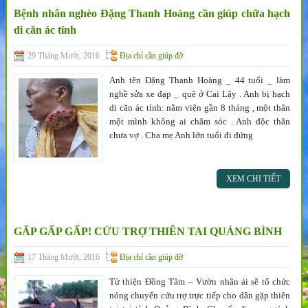
Bệnh nhân nghèo Đặng Thanh Hoàng cần giúp chữa hạch
di căn ác tính
29 Tháng Mười, 2016
Địa chỉ cần giúp đỡ
Anh tên Đặng Thanh Hoàng _ 44 tuổi _ làm
nghề sửa xe đạp _ quê ở Cai Lậy . Anh bị hạch
di căn ác tính: nằm viện gần 8 tháng , một thân
một mình không ai chăm sóc . Anh độc thân
chưa vợ . Cha mẹ Anh lớn tuổi đi đứng
XEM CHI TIẾT
GẤP GẤP GẤP! CỨU TRỢ THIÊN TAI QUẢNG BÌNH
17 Tháng Mười, 2016
Địa chỉ cần giúp đỡ
Từ thiện Đồng Tâm – Vườn nhân ái sẽ tổ chức
nóng chuyến cứu trợ trực tiếp cho dân gặp thiên