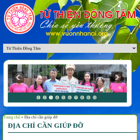
1
2
3
4
5
6
7
8
9
10
Trang chủ
»
Địa chỉ cần giúp đỡ
ĐỊA CHỈ CẦN GIÚP ĐỠ