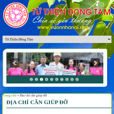
1
2
3
4
5
6
7
8
9
10
Trang chủ
»
Địa chỉ cần giúp đỡ
ĐỊA CHỈ CẦN GIÚP ĐỠ