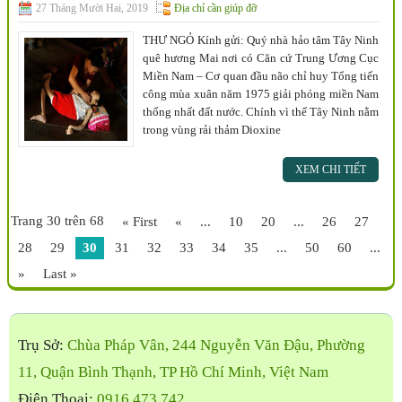
27 Tháng Mười Hai, 2019
Địa chỉ cần giúp đỡ
THƯ NGỎ Kính gửi: Quý nhà hảo tâm Tây Ninh
quê hương Mai nơi có Căn cứ Trung Ương Cục
Miền Nam – Cơ quan đầu não chỉ huy Tổng tiến
công mùa xuân năm 1975 giải phóng miền Nam
thống nhất đất nước. Chính vì thế Tây Ninh nằm
trong vùng rải thảm Dioxine
XEM CHI TIẾT
Trang 30 trên 68
« First
«
...
10
20
...
26
27
28
29
30
31
32
33
34
35
...
50
60
...
»
Last »
Trụ Sở:
Chùa Pháp Vân, 244 Nguyễn Văn Đậu, Phường
11, Quận Bình Thạnh, TP Hồ Chí Minh, Việt Nam
Điện Thoại:
0916 473 742