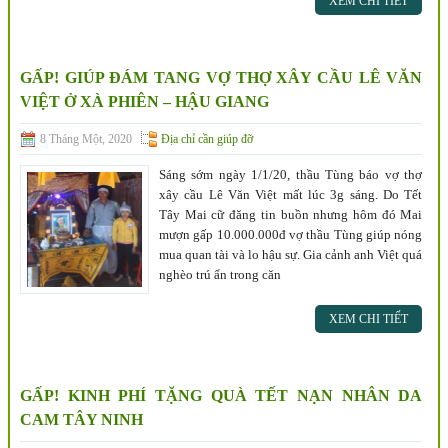
XEM CHI TIẾT
GẤP! GIÚP ĐÁM TANG VỢ THỢ XÂY CẦU LÊ VĂN
VIỆT Ở XÀ PHIÊN – HẬU GIANG
8 Tháng Một, 2020
Địa chỉ cần giúp đỡ
Sáng sớm ngày 1/1/20, thầu Tùng báo vợ thợ
xây cầu Lê Văn Việt mất lúc 3g sáng. Do Tết
Tây Mai cữ đăng tin buồn nhưng hôm đó Mai
mượn gấp 10.000.000đ vợ thầu Tùng giúp nóng
mua quan tài và lo hậu sự. Gia cảnh anh Việt quá
nghèo trú ẩn trong căn
XEM CHI TIẾT
GẤP! KINH PHÍ TẶNG QUÀ TẾT NẠN NHÂN DA
CAM TÂY NINH