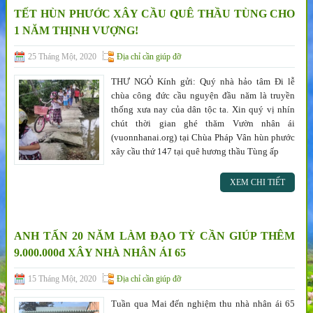
TẾT HÙN PHƯỚC XÂY CẦU QUÊ THẦU TÙNG CHO
1 NĂM THỊNH VƯỢNG!
25 Tháng Một, 2020
Địa chỉ cần giúp đỡ
THƯ NGỎ Kính gửi: Quý nhà hảo tâm Đi lễ
chùa công đức cầu nguyện đầu năm là truyền
thống xưa nay của dân tộc ta. Xin quý vị nhín
chút thời gian ghé thăm Vườn nhân ái
(vuonnhanai.org) tại Chùa Pháp Vân hùn phước
xây cầu thứ 147 tại quê hương thầu Tùng ấp
XEM CHI TIẾT
ANH TẤN 20 NĂM LÀM ĐẠO TỲ CẦN GIÚP THÊM
9.000.000đ XÂY NHÀ NHÂN ÁI 65
15 Tháng Một, 2020
Địa chỉ cần giúp đỡ
Tuần qua Mai đến nghiệm thu nhà nhân ái 65