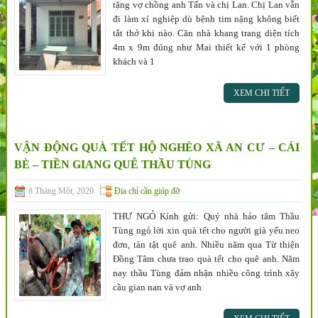
tặng vợ chồng anh Tấn và chị Lan. Chị Lan vẫn
đi làm xí nghiệp dù bệnh tim nặng không biết
tắt thở khi nào. Căn nhà khang trang diện tích
4m x 9m đúng như Mai thiết kế với 1 phòng
khách và 1
XEM CHI TIẾT
VẬN ĐỘNG QUÀ TẾT HỘ NGHÈO XÃ AN CƯ – CÁI
BÈ – TIỀN GIANG QUÊ THẦU TÙNG
8 Tháng Một, 2020
Địa chỉ cần giúp đỡ
THƯ NGỎ Kính gửi: Quý nhà hảo tâm Thầu
Tùng ngỏ lời xin quà tết cho người già yếu neo
đơn, tàn tật quê anh. Nhiều năm qua Từ thiện
Đồng Tâm chưa trao quà tết cho quê anh. Năm
nay thầu Tùng đảm nhận nhiều công trình xây
cầu gian nan và vợ anh