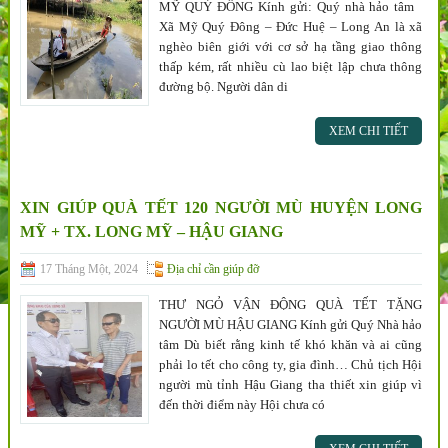
MỸ QUÝ ĐÔNG Kính gửi: Quý nhà hảo tâm
Xã Mỹ Quý Đông – Đức Huệ – Long An là xã
nghèo biên giới với cơ sở hạ tầng giao thông
thấp kém, rất nhiều cù lao biệt lập chưa thông
đường bộ. Người dân di
XEM CHI TIẾT
XIN GIÚP QUÀ TẾT 120 NGƯỜI MÙ HUYỆN LONG
MỸ + TX. LONG MỸ – HẬU GIANG
17 Tháng Một, 2024
Địa chỉ cần giúp đỡ
THƯ NGỎ VẬN ĐỘNG QUÀ TẾT TẶNG
NGƯỜI MÙ HẬU GIANG Kính gửi Quý Nhà hảo
tâm Dù biết rằng kinh tế khó khăn và ai cũng
phải lo tết cho công ty, gia đình… Chủ tịch Hội
người mù tỉnh Hậu Giang tha thiết xin giúp vì
đến thời điểm này Hội chưa có