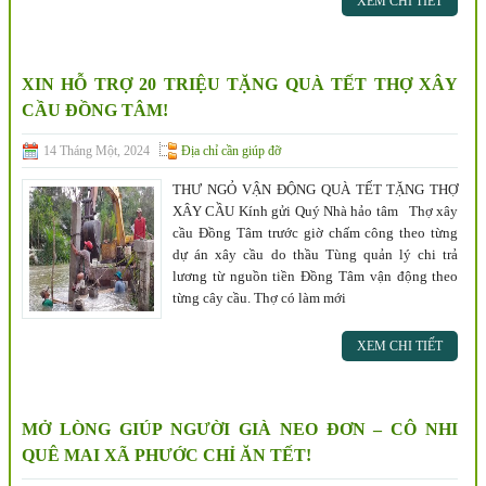
XEM CHI TIẾT
XIN HỖ TRỢ 20 TRIỆU TẶNG QUÀ TẾT THỢ XÂY
CẦU ĐỒNG TÂM!
14 Tháng Một, 2024
Địa chỉ cần giúp đỡ
THƯ NGỎ VẬN ĐỘNG QUÀ TẾT TẶNG THỢ
XÂY CẦU Kính gửi Quý Nhà hảo tâm Thợ xây
cầu Đồng Tâm trước giờ chấm công theo từng
dự án xây cầu do thầu Tùng quản lý chi trả
lương từ nguồn tiền Đồng Tâm vận động theo
từng cây cầu. Thợ có làm mới
XEM CHI TIẾT
MỞ LÒNG GIÚP NGƯỜI GIÀ NEO ĐƠN – CÔ NHI
QUÊ MAI XÃ PHƯỚC CHỈ ĂN TẾT!