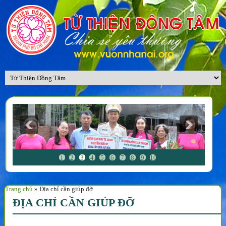
1
2
3
4
5
6
7
8
9
10
Trang chủ
»
Địa chỉ cần giúp đỡ
ĐỊA CHỈ CẦN GIÚP ĐỠ