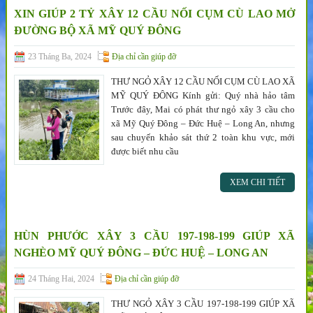
XIN GIÚP 2 TỶ XÂY 12 CẦU NỐI CỤM CÙ LAO MỞ
ĐƯỜNG BỘ XÃ MỸ QUÝ ĐÔNG
23 Tháng Ba, 2024
Địa chỉ cần giúp đỡ
THƯ NGỎ XÂY 12 CẦU NỐI CỤM CÙ LAO XÃ
MỸ QUÝ ĐÔNG Kính gửi: Quý nhà hảo tâm
Trước đây, Mai có phát thư ngỏ xây 3 cầu cho
xã Mỹ Quý Đông – Đức Huệ – Long An, nhưng
sau chuyến khảo sát thứ 2 toàn khu vực, mới
được biết nhu cầu
XEM CHI TIẾT
HÙN PHƯỚC XÂY 3 CẦU 197-198-199 GIÚP XÃ
NGHÈO MỸ QUÝ ĐÔNG – ĐỨC HUỆ – LONG AN
24 Tháng Hai, 2024
Địa chỉ cần giúp đỡ
THƯ NGỎ XÂY 3 CẦU 197-198-199 GIÚP XÃ