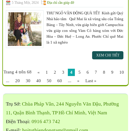
5 Tháng Một, 2024
Địa chỉ cần giúp đỡ
THƯ NGỎ VẬN ĐỘNG QUÀ TẾT Kính gửi Quý
Nhà hảo tâm Quê Mai là xã vùng sâu của Trảng
Bàng – Tây Ninh, vừa giáp biên giới Campuchia
vừa giáp con sông Vàm Cỏ hàng xóm với Đức
Hòa – Đức Huệ – Long An. Phước Chỉ quê Mai
là 1 xã nghèo
XEM CHI TIẾT
Trang 4 trên 68
«
1
2
3
4
5
6
7
8
9
10
...
20
30
40
50
60
...
»
Last »
Trụ Sở:
Chùa Pháp Vân, 244 Nguyễn Văn Đậu, Phường
11, Quận Bình Thạnh, TP Hồ Chí Minh, Việt Nam
Điện Thoại:
0916 473 742
E-mail:
hoituthiendongtam@gmail.com