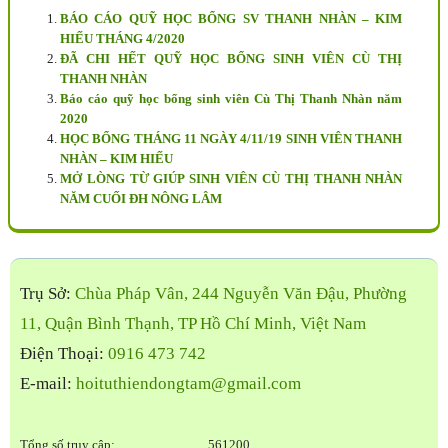
BÁO CÁO QUỸ HỌC BỔNG SV THANH NHÀN – KIM
HIẾU THÁNG 4/2020
ĐÃ CHI HẾT QUỸ HỌC BỔNG SINH VIÊN CÙ THỊ
THANH NHÀN
Báo cáo quỹ học bổng sinh viên Cù Thị Thanh Nhàn năm
2020
HỌC BỔNG THÁNG 11 NGÀY 4/11/19 SINH VIÊN THANH
NHÀN – KIM HIẾU
MỞ LÒNG TỪ GIÚP SINH VIÊN CÙ THỊ THANH NHÀN
NĂM CUỐI ĐH NÔNG LÂM
Trụ Sở:
Chùa Pháp Vân, 244 Nguyễn Văn Đậu, Phường
11, Quận Bình Thạnh, TP Hồ Chí Minh, Việt Nam
Điện Thoại:
0916 473 742
E-mail:
hoituthiendongtam@gmail.com
Tổng số truy cập:
561200