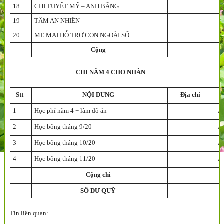
18
CHỊ TUYẾT MỸ – ANH BẰNG
N
19
TÂM AN NHIÊN
Đ
20
MẸ MAI HỖ TRỢ CON NGOÀI SỔ
Cộng
CHI NĂM 4 CHO NHÀN
Stt
NỘI DUNG
Địa chỉ
1
Học phí năm 4 + làm đồ án
A
2
Học bổng tháng 9/20
A
3
Học bổng tháng 10/20
A
4
Học bổng tháng 11/20
A
Cộng chi
SỐ DƯ QUỸ
Tin liên quan: