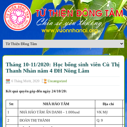
Tháng 10-11/2020: Học bổng sinh viên Cù Thị
Thanh Nhàn năm 4 ĐH Nông Lâm
6 Tháng Mười, 2020
Uncategorized
Kết quả quyên góp đến ngày 24/10/20:
Stt
NHÀ HẢO TÂM
Địa chỉ
1
NHÀ HẢO TÂM ẨN DANH – 1.000usd
VK Mỹ
C
2
ĐOÀN THỊ THÀNH
Q. 9
N