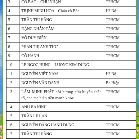
3
CÔ BẮC – CHÚ NHẬN
TPHCM
N
4
TRỊNH MINH HOA – Cháu cô Bắc
Hà Nội
N
5
TRẦN THỊ HẰNG
TPHCM
N
6
ĐẶNG NHÂN TÂM
TPHCM
N
7
VÕ DUY ĐIỀN
TPHCM
N
8
PHAN THỊ ANH THƯ
TPHCM
N
9
CÔ HẠNH
TPHCM
A
10
LE NGOC HUNG – LUONG KIM DUNG
A
11
NGUYỄN VIẾT NAM
Hà Nội
A
12
NGUYỄN VĂN DANH
Ba Hiệp
A
13
LÂM MINH PHÁT hồi hướng cửu huyền thất
TPHCM
V
tổ, cha mẹ hiện tiền mạnh khỏe
14
ANH BA NINH
TPHCM
V
15
TRẦN LỆ LAN
V
16
NGUYỄN ĐẶNG HẠNH DUNG
TPHCM
A
17
TRẦN THỊ HẰNG
TPHCM
N