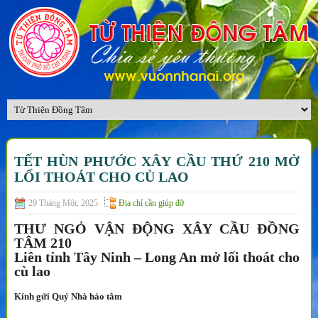
TẾT HÙN PHƯỚC XÂY CẦU THỨ 210 MỞ
LỐI THOÁT CHO CÙ LAO
29 Tháng Một, 2025
Địa chỉ cần giúp đỡ
THƯ NGỎ VẬN ĐỘNG XÂY CẦU ĐỒNG
TÂM 210
Liên tỉnh Tây Ninh – Long An mở lối thoát cho
cù lao
Kính gửi Quý Nhà hảo tâm