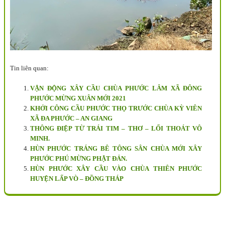
Tin liên quan:
VẬN ĐỘNG XÂY CẦU CHÙA PHƯỚC LÂM XÃ ĐÔNG
PHƯỚC MỪNG XUÂN MỚI 2021
KHỞI CÔNG CẦU PHƯỚC THỌ TRƯỚC CHÙA KỲ VIÊN
XÃ ĐA PHƯỚC – AN GIANG
THÔNG ĐIỆP TỪ TRÁI TIM – THƠ – LỐI THOÁT VÔ
MINH.
HÙN PHƯỚC TRÁNG BÊ TÔNG SÂN CHÙA MỚI XÂY
PHƯỚC PHÚ MỪNG PHẬT ĐẢN.
HÙN PHƯỚC XÂY CẦU VÀO CHÙA THIÊN PHƯỚC
HUYỆN LẤP VÒ – ĐỒNG THÁP