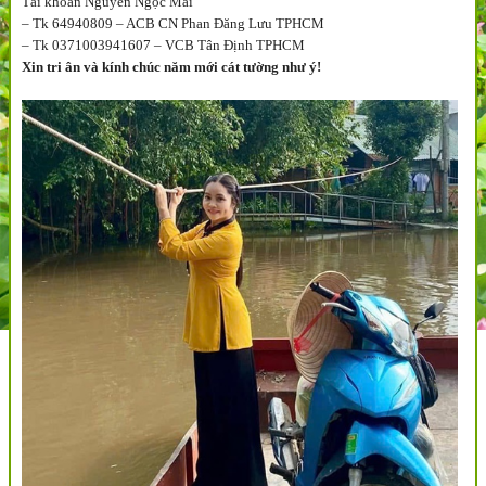
Tài khoản Nguyễn Ngọc Mai
– Tk 64940809 – ACB CN Phan Đăng Lưu TPHCM
– Tk 0371003941607 – VCB Tân Định TPHCM
Xin tri ân và kính chúc năm mới cát tường như ý!