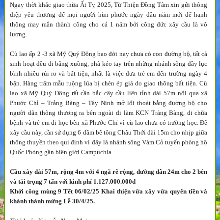
Ngay thời khắc giao thừa Ất Tỵ 2025, Từ Thiện Đồng Tâm xin gửi thông
điệp yêu thương để mọi người hùn phước ngày đầu năm mới để hanh
thông may mắn thành công cho cả 1 năm bởi công đức xây cầu là vô
lượng.
Cù lao ấp 2 -3 xã Mỹ Quý Đông bao đời nay chưa có con đường bộ, tất cả
sinh hoạt đều đi bằng xuồng, phà kéo tay trên những nhánh sông đầy lục
bình nhiều rủi ro và bất tiện, nhất là việc đưa trẻ em đến trường ngày 4
bận. Hàng trăm mẫu ruộng lúa bị chèn ép giá do giao thông bất tiện. Cù
lao xã Mỹ Quý Đông rất cần bắc cây cầu liên tỉnh dài 57m nối qua xã
Phước Chỉ – Trảng Bàng – Tây Ninh mở lối thoát bằng đường bộ cho
người dân thông thương ra bên ngoài đi làm KCN Trảng Bàng, đi chữa
bệnh và trẻ em đi học bên xã Phước Chỉ vì cù lao chưa có trường học. Để
xây cầu này, cần sử dụng 6 dầm bê tông Châu Thới dài 15m cho nhịp giữa
thông thuyền theo qui định vì đây là nhánh sông Vàm Cỏ tuyến phòng hộ
Quốc Phòng gần biên giới Campuchia.
Cầu xây dài 57m, rộng 4m với 4 ngã rẽ rộng, đường dẫn 24m cho 2 bên
và tải trọng 7 tấn với kinh phí 1.127.000.000đ
Khởi công mùng 9 Tết 06/02/25 Khai thiện vừa xây vừa quyên tiền và
khánh thành mừng Lễ 30/4/25.