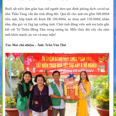
Buổi tất niên đơn giản hạn chế người theo qui định phòng dịch covid tại
nhà Thầu Tùng vẫn ấm tình đồng đội. Quà tết cho anh em gồm 500.000đ
tiền mặt, hộp bánh tết Kinh Đô 106.000đ, áo thun mới 150.000đ, khăn
tắm, dầu gió và 1kg lạp xưởng tươi. Chút tình động viên anh em luôn gắn
kết với Từ Thiện Đồng Tâm trong tương lai. Mến chúc đội xây cầu năm
mới khỏe mạnh, an vui và may mắn!
Tin: Mai chủ nhiệm – Ảnh: Trần Văn Thư