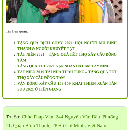
Tin liên quan:
TẶNG QUÀ DỊCH COVY 2021 HỘI NGƯỜI MÙ BÌNH
THẠNH & NGƯỜI KHUYẾT TẬT
TẤT NIÊN 2021 – TẶNG QUÀ TẾT THỢ XÂY CẦU ĐỒNG
TÂM
TẶNG QUÀ TẾT 2021 NẠN NHÂN DA CAM TÂY NINH
TẤT NIÊN 2019 TẠI NHÀ THẦU TÙNG – TẶNG QUÀ TẾT
THỢ XÂY CẦU ĐỒNG TÂM
VẬN ĐỘNG XÂY CẦU 158-159 KHAI THIỆN XUÂN TÂN
SỬU 2021 Ở TIỀN GIANG
Trụ Sở:
Chùa Pháp Vân, 244 Nguyễn Văn Đậu, Phường
11, Quận Bình Thạnh, TP Hồ Chí Minh, Việt Nam