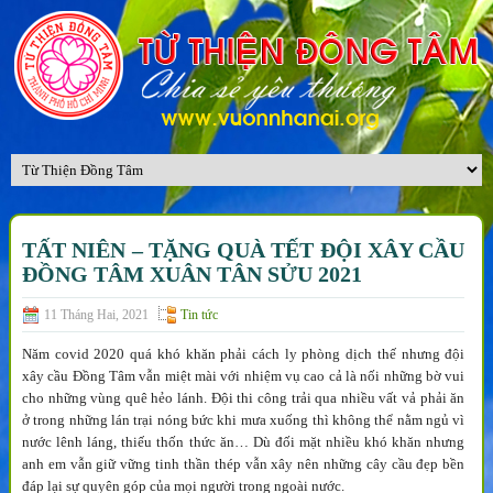
TẤT NIÊN – TẶNG QUÀ TẾT ĐỘI XÂY CẦU
ĐỒNG TÂM XUÂN TÂN SỬU 2021
11 Tháng Hai, 2021
Tin tức
Năm covid 2020 quá khó khăn phải cách ly phòng dịch thế nhưng đội
xây cầu Đồng Tâm vẫn miệt mài với nhiệm vụ cao cả là nối những bờ vui
cho những vùng quê hẻo lánh. Đội thi công trải qua nhiều vất vả phải ăn
ở trong những lán trại nóng bức khi mưa xuống thì không thể nằm ngủ vì
nước lênh láng, thiếu thốn thức ăn… Dù đối mặt nhiều khó khăn nhưng
anh em vẫn giữ vững tinh thần thép vẫn xây nên những cây cầu đẹp bền
đáp lại sự quyên góp của mọi người trong ngoài nước.