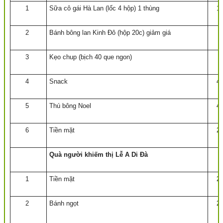
1
Sữa cô gái Hà Lan (lốc 4 hộp) 1 thùng
1
2
Bánh bông lan Kinh Đô (hộp 20c) giảm giá
3
3
Kẹo chup (bịch 40 que ngon)
2
4
Snack
4
5
Thú bông Noel
4
6
Tiền mặt
2
Quà người khiếm thị Lễ A Di Đà
1
Tiền mặt
2
2
Bánh ngọt
2