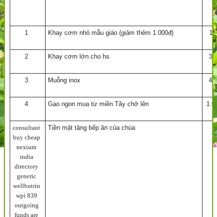
1
Khay cơm nhỏ mẫu giáo (giảm thêm 1.000đ)
11
2
Khay cơm lớn cho hs
32
3
Muỗng inox
40
4
Gạo ngon mua từ miền Tây chở lên
1.0
consultant
Tiền mặt tặng bếp ăn của chùa
buy cheap
nexium
india
directory
generic
wellbutrin
wpi 839
outgoing
funds are