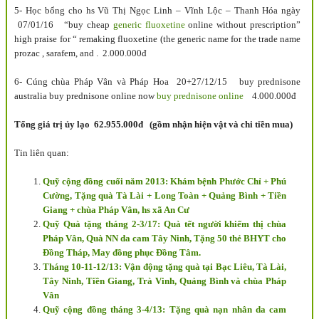
5- Học bổng cho hs Vũ Thị Ngọc Linh – Vĩnh Lộc – Thanh Hóa ngày
07/01/16 “buy cheap
generic fluoxetine
online without prescription”
high praise for “ remaking fluoxetine (the generic name for the trade name
prozac , sarafem, and . 2.000.000đ
6- Cúng chùa Pháp Vân và Pháp Hoa 20+27/12/15 buy prednisone
australia buy prednisone online now
buy prednisone online
4.000.000đ
Tổng giá trị ủy lạo 62.955.000đ (gồm nhận hiện vật và chi tiền mua)
Tin liên quan:
Quỹ cộng đồng cuối năm 2013: Khám bệnh Phước Chỉ + Phú
Cường, Tặng quà Tà Lài + Long Toàn + Quảng Bình + Tiền
Giang + chùa Pháp Vân, hs xã An Cư
Quỹ Quà tặng tháng 2-3/17: Quà tết người khiếm thị chùa
Pháp Vân, Quà NN da cam Tây Ninh, Tặng 50 thẻ BHYT cho
Đồng Tháp, May đồng phục Đồng Tâm.
Tháng 10-11-12/13: Vận động tặng quà tại Bạc Liêu, Tà Lài,
Tây Ninh, Tiền Giang, Trà Vinh, Quảng Bình và chùa Pháp
Vân
Quỹ cộng đồng tháng 3-4/13: Tặng quà nạn nhân da cam