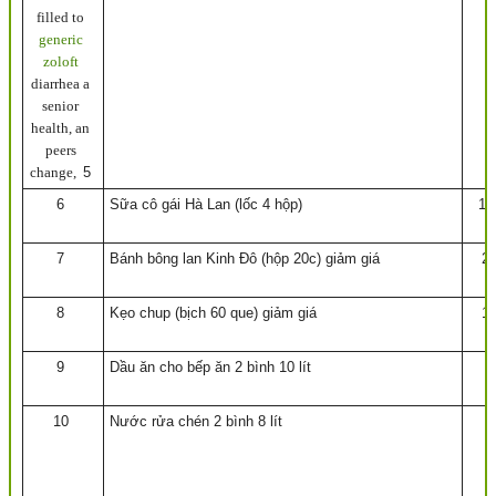
filled to
generic
zoloft
diarrhea a
senior
health, an
peers
change,
5
6
Sữa cô gái Hà Lan (lốc 4 hộp)
11
7
Bánh bông lan Kinh Đô (hộp 20c) giảm giá
2
8
Kẹo chup (bịch 60 que) giảm giá
1
9
Dầu ăn cho bếp ăn 2 bình 10 lít
2
10
Nước rửa chén 2 bình 8 lít
2