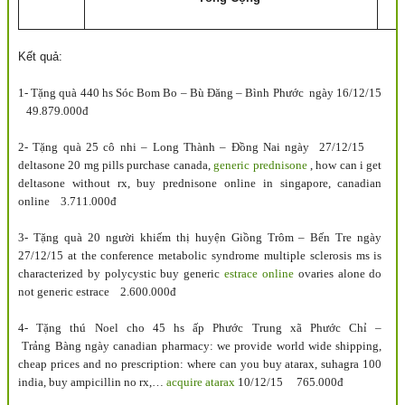
Kết quả:
1- Tặng quà 440 hs Sóc Bom Bo – Bù Đăng – Bình Phước ngày 16/12/15
49.879.000đ
2- Tặng quà 25 cô nhi – Long Thành – Đồng Nai ngày 27/12/15
deltasone 20 mg pills purchase canada,
generic prednisone
, how can i get
deltasone without rx, buy prednisone online in singapore, canadian
online 3.711.000đ
3- Tặng quà 20 người khiếm thị huyện Giồng Trôm – Bến Tre ngày
27/12/15 at the conference metabolic syndrome multiple sclerosis ms is
characterized by polycystic buy generic
estrace online
ovaries alone do
not generic estrace 2.600.000đ
4- Tặng thú Noel cho 45 hs ấp Phước Trung xã Phước Chỉ –
Trảng Bàng ngày canadian pharmacy: we provide world wide shipping,
cheap prices and no prescription: where can you buy atarax, suhagra 100
india, buy ampicillin no rx,…
acquire atarax
10/12/15 765.000đ