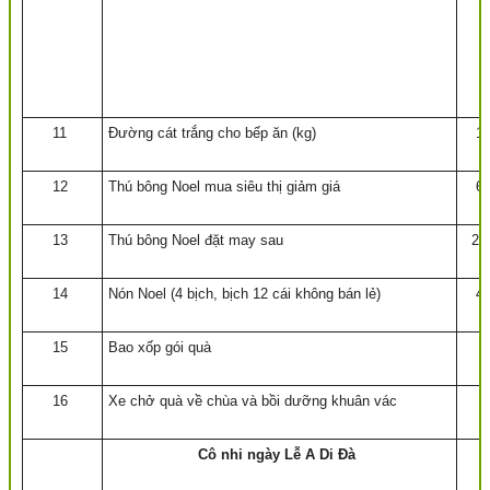
11
Đường cát trắng cho bếp ăn (kg)
1
12
Thú bông Noel mua siêu thị giảm giá
6
13
Thú bông Noel đặt may sau
20
14
Nón Noel (4 bịch, bịch 12 cái không bán lẻ)
4
15
Bao xốp gói quà
16
Xe chở quà về chùa và bồi dưỡng khuân vác
Cô nhi ngày Lễ A Di Đà