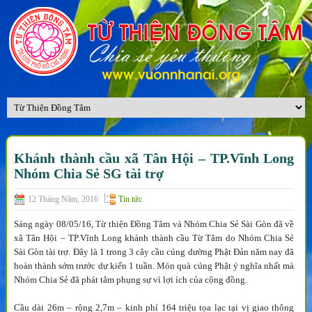
Khánh thành cầu xã Tân Hội – TP.Vĩnh Long
Nhóm Chia Sẻ SG tài trợ
12 Tháng Năm, 2016
Tin tức
Sáng ngày 08/05/16, Từ thiện Đồng Tâm và Nhóm Chia Sẻ Sài Gòn đã về
xã Tân Hội – TP.Vĩnh Long khánh thành cầu Từ Tâm do Nhóm Chia Sẻ
Sài Gòn tài trợ. Đây là 1 trong 3 cây cầu cúng dường Phật Đản năm nay đã
hoàn thành sớm trước dự kiến 1 tuần. Món quà cúng Phật ý nghĩa nhất mà
Nhóm Chia Sẻ đã phát tâm phụng sự vì lợi ích của cộng đồng.
Cầu dài 26m – rộng 2,7m – kinh phí 164 triệu tọa lạc tại vị giao thông