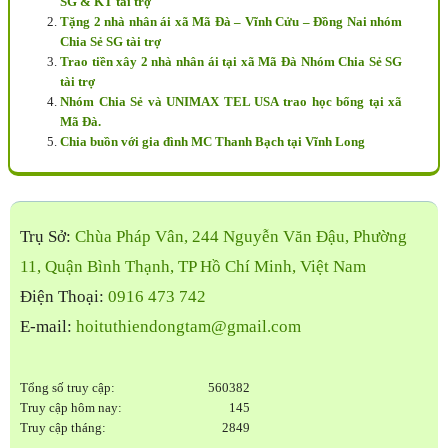
SG & KT tài trợ
Tặng 2 nhà nhân ái xã Mã Đà – Vĩnh Cửu – Đồng Nai nhóm
Chia Sẻ SG tài trợ
Trao tiền xây 2 nhà nhân ái tại xã Mã Đà Nhóm Chia Sẻ SG
tài trợ
Nhóm Chia Sẻ và UNIMAX TEL USA trao học bổng tại xã
Mã Đà.
Chia buồn với gia đình MC Thanh Bạch tại Vĩnh Long
Trụ Sở:
Chùa Pháp Vân, 244 Nguyễn Văn Đậu, Phường
11, Quận Bình Thạnh, TP Hồ Chí Minh, Việt Nam
Điện Thoại:
0916 473 742
E-mail:
hoituthiendongtam@gmail.com
Tổng số truy cập:
560382
Truy cập hôm nay:
145
Truy cập tháng:
2849