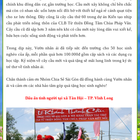
chính khu đông dân cư, gần trường học. Cầu mới xây không chỉ bền chắc
mà còn có nhan sắc uốn lượn nối đôi bờ với thiết kế ngả rẻ cánh quạt tiện
cho xe lưu thông. Đây cũng là cây cầu thứ 60 trong dự án Kiến tạo nhịp
cầu phát triển nông thôn của CLB Từ thiện Đồng Tâm Chùa Pháp Vân.
Cây cầu cũ đã sập hơn 3 năm nên khi có cầu mới này lòng dân vui xiết kể,
hứa hẹn cuộc sống sinh động và phát triển hơn.
Trong dịp này, Vườn nhân ái đã tiếp sức đến trường cho 50 học sinh
nghèo của ấp, mỗi phần quà hơn 100.000đ gồm cặp sách và các dụng cụ
học tập. Kỷ niệm về cây cầu mới và quà tặng sẽ mãi lung linh trong ký ức
trẻ thơ về tình nhân ái.
Chân thành cảm ơn Nhóm Chia Sẻ Sài Gòn đã đồng hành cùng Vườn nhân
ái và cảm ơn các nhà hảo tâm góp quà tặng học sinh nghèo!
Dấu ấn tình người tại xã Tân Hội – TP. Vĩnh Long