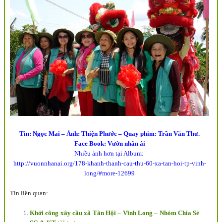
Tin: Ngọc Mai – Ảnh: Thiện Phước – Quay phim: Trần Văn Thư.
Face Book: Vườn nhân ái
Nhiều ảnh hơn tại Album:
http://vuonnhanai.org/178-khanh-thanh-cau-thu-60-xa-tan-hoi-tp-vinh-
long/#more-12699
Tin liên quan:
Khởi công xây cầu xã Tân Hội – Vĩnh Long – Nhóm Chia Sẻ