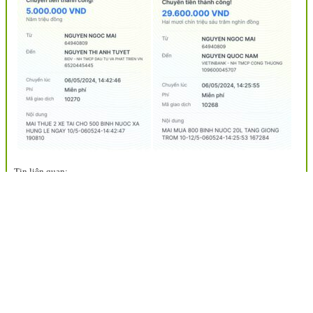
Tin liên quan:
TẶNG NƯỚC UỐNG ĐỢT 5 XÃ LƯƠNG HÒA – GIỒNG
TRÔM – BẾN TRE 4/5/24
TẶNG NƯỚC UỐNG ĐỢT 7 XÃ HƯNG LỄ – GIỒNG
TRÔM – BẾN TRE NGÀY 10/5
XIN GIÚP 500 BÌNH NƯỚC UỐNG 20L CHO XÃ TÂN TẬP
– CẦN GIUỘC – LONG AN
Tháng 4-5/24: Tặng nước uống vùng hạn mặn miền Tây
376. Tặng nước uống xã Tân Tập – Cần Giuộc – Long An –
Tặng nước hs