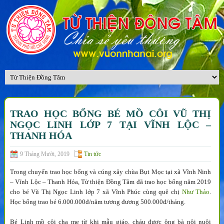
TRAO HỌC BỔNG BÉ MỒ CÔI VŨ THỊ
NGỌC LINH LỚP 7 TẠI VĨNH LỘC –
THANH HÓA
9 Tháng Mười, 2019
Tin tức
Trong chuyến trao học bổng và cúng xây chùa Bụt Mọc tại xã Vĩnh Ninh
– Vĩnh Lộc – Thanh Hóa, Từ thiện Đồng Tâm đã trao học bổng năm 2019
cho bé Vũ Thị Ngọc Linh lớp 7 xã Vĩnh Phúc cùng quê chị
Như Thảo
.
Học bổng trao bé 6.000.000đ/năm tương đương 500.000đ/tháng.
Bé Linh mồ côi cha mẹ từ khi mẫu giáo, cháu được ông bà nội nuôi