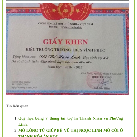
Tin liên quan:
Quỹ học bổng 7 tháng tài trợ hs Thanh Nhàn và Phương
Linh.
MỞ LÒNG TỪ GIÚP BÉ VŨ THỊ NGỌC LINH MỒ CÔI Ở
THANH HÓA ĂN HỌC!