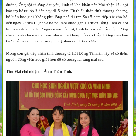
dưỡng. Ông nội thường đau yếu, kinh tế khó khăn nên Mai nhận kêu gọi
bảo trợ bé từ lớp 3 đến nay đã 5 năm. Dù thiếu thốn tình thương cha mẹ,
bé luôn học giỏi không phụ lòng nhà tài trợ. Sau 5 năm tiếp sức cho bé,
đến ngày 28/09/19, bé và bà nội mới được gặp Từ thiện Đồng Tâm và nói
lời tri ân đến hội. Nhớ ngày nhận bảo trợ, Linh bé tẹo mỗi tối thắp hương
cho di ảnh cha mẹ trên sàn nhà vì bé không đủ cao thắp hương trên bàn
thờ, thế mà sau 5 năm Linh phổng phao cao hơn cô Mai.
Mong con gái tiếp nhận tình thương từ Hội Đồng Tâm lần này sẽ có thêm
nguồn động viên học giỏi hơn để có tương lai sáng mai sau!
Tin: Mai chủ nhiệm – Ảnh: Thân Tình.