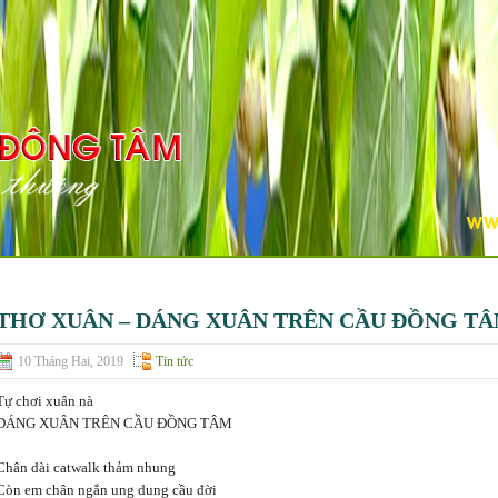
THƠ XUÂN – DÁNG XUÂN TRÊN CẦU ĐỒNG T
10 Tháng Hai, 2019
Tin tức
Tự chơi xuân nà
DÁNG XUÂN TRÊN CẦU ĐỒNG TÂM
Chân dài catwalk thảm nhung
Còn em chân ngắn ung dung cầu đời